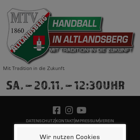
Mit Tradition in die Zukunft
SA. – 20.11. – 12:30UHR
DATENSCHUTZ
KONTAKT
IMPRESSUM
VEREIN
Wir nutzen Cookies