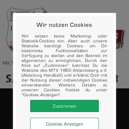
Wir nutzen Cookies
Wir setzen keine Marketing- oder
Statistik-Cookies ein. Aber auch unsere
Website benötigt Cookies, um Dir
bestimmte Funktionalitäten zur
Verfügung zu stellen und den Betrieb im
allgemeinen zu ermöglichen. Durch den
Mit Tradition in die Zukunft
Klick auf „Zustimmen“ betrittst Du die
Website des MTV 1860 Altlandsberg e.V.
SA. – 23.04. – 19:30UHR
(Abteilung Handball) und erklärst Dich mit
der Nutzung dieser notwendigen Cookies
einverstanden. Weitere Details zu
unseren Cookies findest du unter
"Cookies Anzeigen".
Zustimmen
DATENSCHUTZ
KONTAKT
IMPRESSUM
VEREIN
Cookies Anzeigen