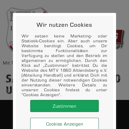
Wir nutzen Cookies
Wir setzen keine Marketing- oder
Statistik-Cookies ein. Aber auch unsere
Website benötigt Cookies, um Dir
bestimmte Funktionalitäten zur
Verfügung zu stellen und den Betrieb im
allgemeinen zu ermöglichen. Durch den
Mit Tradition in die Zukunft
Klick auf „Zustimmen“ betrittst Du die
Website des MTV 1860 Altlandsberg e.V.
SA. – 26.10.2024 – 19:00
(Abteilung Handball) und erklärst Dich mit
der Nutzung dieser notwendigen Cookies
einverstanden. Weitere Details zu
UHR
unseren Cookies findest du unter
"Cookies Anzeigen".
Zustimmen
DATENSCHUTZ
KONTAKT
IMPRESSUM
VEREIN
Cookies Anzeigen