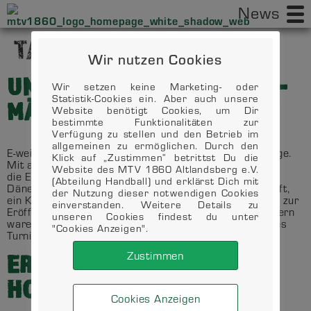
News
TAG:
26. APRIL 2019
Wir nutzen Cookies
UNSERE E-WEIBLICH UND D-
Wir setzen keine Marketing- oder
Statistik-Cookies ein. Aber auch unsere
MÄNNLICH ON TOUR…
Website benötigt Cookies, um Dir
bestimmte Funktionalitäten zur
Verfügung zu stellen und den Betrieb im
allgemeinen zu ermöglichen. Durch den
E-weiblich …genau das war das Motto für die Ostertage.
Klick auf „Zustimmen“ betrittst Du die
Mit allen notwendigen Handballutensilien machte sich
Website des MTV 1860 Altlandsberg e.V.
die E–weiblich am Karfreitag auf den Weg nach
(Abteilung Handball) und erklärst Dich mit
Dänemark zum Kolding – Cup. Nachdem die Unterkunft,
der Nutzung dieser notwendigen Cookies
ein Klassenzimmer einer Schule, bezogen war, ging es zur
einverstanden. Weitere Details zu
Eröffnungsveranstaltung. Die Mädels und auch die Eltern
unseren Cookies findest du unter
waren beeindruckt von der Menge an Teams die dieses
"Cookies Anzeigen".
Turnier spielen wollten. Wie auch im letzten […]
Zustimmen
ERNST, ABER NICHT
HOFFNUNGSLOS
Cookies Anzeigen