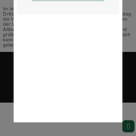
Im letzten Heimspiel der Saison erwarten die
Drittligadamen des MTV 1860 Altlandsberg am Samstag
die Vertretung des TSV Wattenbek. Die Aufsteigerinnen
der Vorsaison haben, so ganz anders als die
Altlandsbergerinnen, eine glänzende Serie hingelegt und
grüßen kurz vor Schluss von Rang 4 der Tabelle. Dennoch
kann es für die MTV-Damen nur eine Marschrichtung
geben: Die […]
DATENSCHUTZ
KONTAKT
IMPRESSUM
VEREIN
@COPYRIGHT 2025, MTV 1860 ALTLANDSBERG E.V. ALLE RECHTE VORBEHALTEN