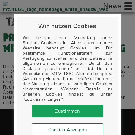
News
TAG:
6. JULI 2019
Wir nutzen Cookies
PRESSEBERICHT
Wir setzen keine Marketing- oder
Statistik-Cookies ein. Aber auch unsere
MITGLIEDERVERSAMMLUNG
Website benötigt Cookies, um Dir
bestimmte Funktionalitäten zur
Verfügung zu stellen und den Betrieb im
allgemeinen zu ermöglichen. Durch den
Die Mitgliederversammlung der Abteilung Handball wählte
Klick auf „Zustimmen“ betrittst Du die
am 25.Juni eine neue Abteilungsleitung. Bei fast 30 Grad
Website des MTV 1860 Altlandsberg e.V.
fanden 60 Mitglieder der stärksten Abteilung des MTV
(Abteilung Handball) und erklärst Dich mit
den Weg ins Tagungscafé der Erlengrundhalle um den
der Nutzung dieser notwendigen Cookies
Rechenschaftsbericht der kommissarischen
einverstanden. Weitere Details zu
Abteilungsleitung zu den sportlichen und finanziellen
unseren Cookies findest du unter
Belangen der abgelaufenen Saison entgegen zu nehmen
"Cookies Anzeigen".
und eine neue Leitung zu wählen. Nach der […]
Zustimmen
Cookies Anzeigen
DATENSCHUTZ
KONTAKT
IMPRESSUM
VEREIN