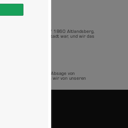
ibliche C-Jugend vom MTV 1860 Altlandsberg,
piel gegen Eisenhüttenstadt war, und wir das
 der krankheitsbedingten Absage von
binenansprache forderten wir von unseren
VORBEHALTEN