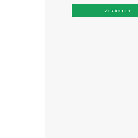
 IN FOLGE
Zustimmen
z im Zeichen „Auswärtsmonat“ steht, ging es für unsere we
 BSG Stahl Eisenhüttenstadt. Da es für uns bereits das Rücks
ir natürlich, 2 Punkte […]
!
ür unsere E-Jugend zum Tabellenführer nach Wildau. Aufgrund
d ganz auf dieses schwere Spiel zu konzentrieren. In der Ka
gehen und ihnen das Leben einfach […]
 2025, MTV 1860 ALTLANDSBERG E.V. ALLE RECHTE 