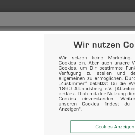
MBER 2019
Wir nutzen Co
ERSAMMLUNG
Wir setzen keine Marketing- o
Cookies ein. Aber auch unsere W
Cookies, um Dir bestimmte Funkt
Verfügung zu stellen und d
allgemeinen zu ermöglichen. Dur
t am Mittwoch, den 11. Dezember 2019 zur Jahreshauptvers
„Zustimmen“ betrittst Du die 
rlengrundhalle. Teilnahmeberechtigt sind alle Mitglieder ab 
1860 Altlandsberg e.V. (Abteilu
erklärst Dich mit der Nutzung di
ION ZUM ZIEL
Cookies einverstanden. Weit
unseren Cookies findest du 
Anzeigen".
9, 13:00 Uhr SV Petershagen/ Eggersdorf ./. MTV 1860 Alt
Cookies Anzeigen
elche auf Unkonzentriertheit beider Mannschaften folgte. Jedo
. Auf einmal lagen wir 8:5 aufgrund von […]