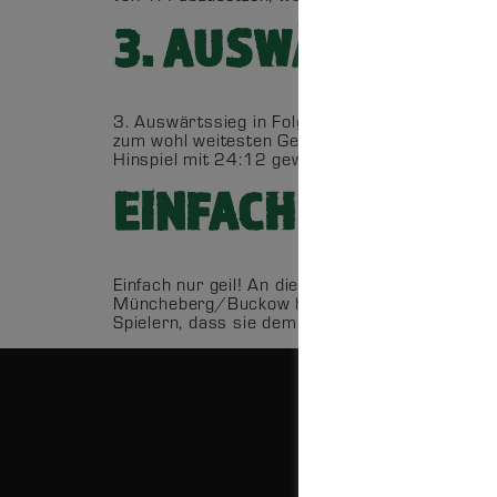
3. AUSWÄRTSSIEG
3. Auswärtssieg in Folge Da der November gan
zum wohl weitesten Gegner dieser Staffel, zur
Hinspiel mit 24:12 gewinnen konnten, hofften w
EINFACH NUR GEIL
Einfach nur geil! An diesem Sonntag ging es f
Müncheberg/Buckow hieß es daher, sich voll un
Spielern, dass sie dem Gegner auf die Nerven 
@COPYRIGHT