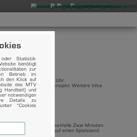
okies
der Statistik-
ebsite benötigt
ionalitäten zur
en Betrieb im
ch den Klick auf
ammlung. Beginn ist 19 Uhr,
Website des MTV
dem vollendeten 16. Lebensjahr. Weitere Infos
ng Handball) und
eser notwendigen
ere Details zu
unter "Cookies
landsberg Ort: Giebelsee-Halle Zwei Minuten
ch schafften wir es uns auf einen Spielstand