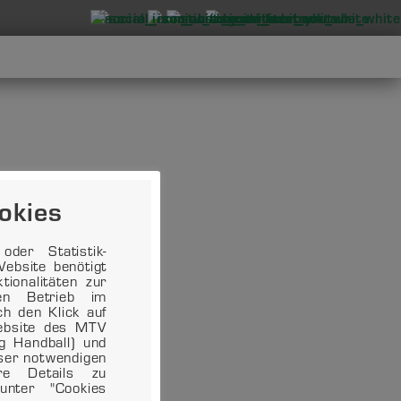
okies
der Statistik-
ebsite benötigt
ionalitäten zur
en Betrieb im
ch den Klick auf
Website des MTV
ng Handball) und
eser notwendigen
ere Details zu
unter "Cookies