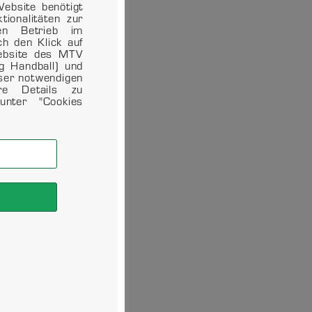
ebsite benötigt
ionalitäten zur
en Betrieb im
ch den Klick auf
Website des MTV
ng Handball) und
eser notwendigen
ere Details zu
unter "Cookies