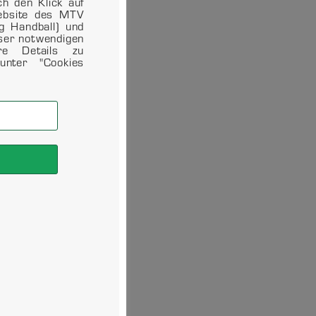
ch den Klick auf
Website des MTV
ng Handball) und
eser notwendigen
ere Details zu
unter "Cookies