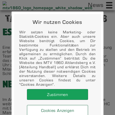
News
TAG:
8. SEPTEMBER 2018
Wir nutzen Cookies
ESSEN, TRINKEN, TRALALA
Wir setzen keine Marketing- oder
Statistik-Cookies ein. Aber auch unsere
Website benötigt Cookies, um Dir
bestimmte Funktionalitäten zur
Eine gute Tradition hat am letzten Freitag ihre Fortsetzung
Verfügung zu stellen und den Betrieb im
erfahren: Die ersten Frauen und die Sponsoren des
allgemeinen zu ermöglichen. Durch den
Teams haben sich miteinander bekannt gemacht. Bevor
Klick auf „Zustimmen“ betrittst Du die
das erste Heimspiel in der 3. Liga am 22.09. um 19:30
Website des MTV 1860 Altlandsberg e.V.
Uhr gegen Schwerin startet, kam es zu einem launigen
(Abteilung Handball) und erklärst Dich mit
Miteinander im Tagungscafé der Erlengrundhalle.
der Nutzung dieser notwendigen Cookies
Schließlich hat unsere Mannschaft eine neues […]
einverstanden. Weitere Details zu
unseren Cookies findest du unter
NERVOSITÄT ZUM GREIFEN
"Cookies Anzeigen".
Zustimmen
Im Auftaktspiel der Brandenburgliga muss sich unsere
weibliche B-Jugend dem Mitaufsteiger Oranienburger HC
mit 9:11 geschlagen geben. Dabei war beiden
Cookies Anzeigen
Mannschaften der wechselseitige Respekt über die