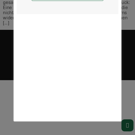
gesamte Spieldauer anzumerken. Sinnbildlicher Ausdruck:
Eine Quote an technischen Fehlern auf beiden Seiten, die
nicht annähernd die technischen Fertigkeiten der Teams
widerspiegelt. Bis zum 3:3 verlief das Spiel ausgeglichen
[…]
DATENSCHUTZ
KONTAKT
IMPRESSUM
VEREIN
@COPYRIGHT 2025, MTV 1860 ALTLANDSBERG E.V. ALLE RECHTE VORBEHALTEN