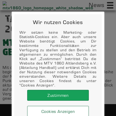
News
TAG:
25. NOVEMBER
Wir nutzen Cookies
2022
Wir setzen keine Marketing- oder
Statistik-Cookies ein. Aber auch unsere
MTV 1860 ALTLANDSBERG
Website benötigt Cookies, um Dir
bestimmte Funktionalitäten zur
GEGEN TSV RUDOW
Verfügung zu stellen und den Betrieb im
allgemeinen zu ermöglichen. Durch den
Klick auf „Zustimmen“ betrittst Du die
Website des MTV 1860 Altlandsberg e.V.
Mit dem Männer-Turn-Verein 1860 Altlandsberg e.V.
(Abteilung Handball) und erklärst Dich mit
beginnt in der Tabelle der Oberliga Ostsee-Spree die Reihe
der Nutzung dieser notwendigen Cookies
der Mannschaften, die derzeit ein negatives
einverstanden. Weitere Details zu
Punkteverhältnis haben. Der MTV ist Tabellenneunter, der
unseren Cookies findest du unter
aktuelle Gegner, der TSV Rudow, Tabellenzwölfter. Ein Blick
"Cookies Anzeigen".
auf die Tabelle lohnt, denn die Rudower haben im
Vergleich zum MTV mit 284 Toren genau zehn mehr
Zustimmen
geworfen. […]
Cookies Anzeigen