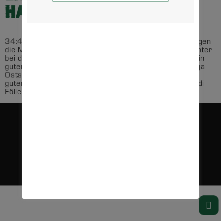
HALLE
34:45 – das hört sich heftig an! Diese Niederlage gegen
die Mecklenburger Stiere war es auch. Ratlose Gesichter
bei den Spielern, Schweigen bei den Fans – es war kein
guter Tag für die Männer des MTV aus der Regionalliga
Ostsee Spree. Dabei standen die Zeichen nach einer
guten Trainingswoche voll auf Optimismus. Trainer Rudi
Föllen […]
DATENSCHUTZ
KONTAKT
IMPRESSUM
VEREIN
@COPYRIGHT 2025, MTV 1860 ALTLANDSBERG E.V. ALLE RECHTE VORBEHALTEN