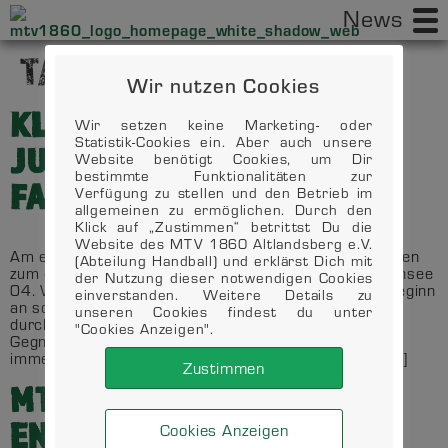
News
TAG:
2. DEZEMBER 2024
Wir nutzen Cookies
KLARER SIEG DER WB-
Wir setzen keine Marketing- oder
Statistik-Cookies ein. Aber auch unsere
JUGEND ÜBER DIE HSV
Website benötigt Cookies, um Dir
bestimmte Funktionalitäten zur
FALKENSEE 04
Verfügung zu stellen und den Betrieb im
allgemeinen zu ermöglichen. Durch den
Klick auf „Zustimmen“ betrittst Du die
Website des MTV 1860 Altlandsberg e.V.
Am ersten Adventssonntag ging es für unsere Mädchen
(Abteilung Handball) und erklärst Dich mit
zum derzeit 4. Platzierten der Tabelle, zum HSV Falkensee
der Nutzung dieser notwendigen Cookies
04. Wir waren hoch motiviert und konnten uns von Beginn
einverstanden. Weitere Details zu
an souverän durchsetzen. Unsere Abwehr arbeitete
unseren Cookies findest du unter
durchweg kompakt und unterband die Angriffe der
"Cookies Anzeigen".
Gegnerinnen. Im Gegenzug konnten wir uns im Angriff
immer wieder durchsetzen und besonders über die […]
Zustimmen
MTV-HANDBALLER
ENTTÄUSCHEN IN EIGENER
Cookies Anzeigen