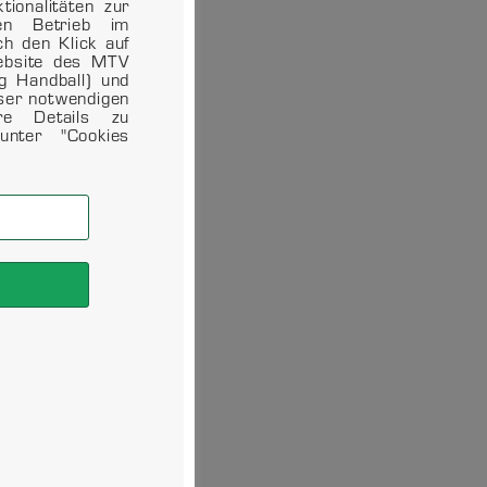
ionalitäten zur
en Betrieb im
ch den Klick auf
Website des MTV
ng Handball) und
eser notwendigen
ere Details zu
unter "Cookies