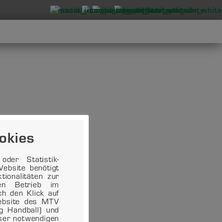
okies
der Statistik-
ebsite benötigt
ionalitäten zur
en Betrieb im
ch den Klick auf
Website des MTV
ng Handball) und
eser notwendigen