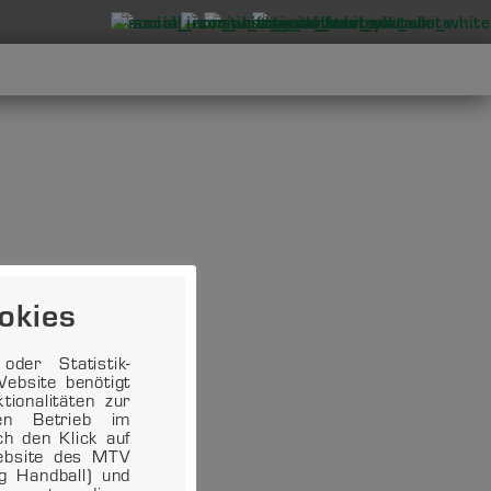
okies
der Statistik-
ebsite benötigt
ionalitäten zur
en Betrieb im
ch den Klick auf
Website des MTV
ng Handball) und