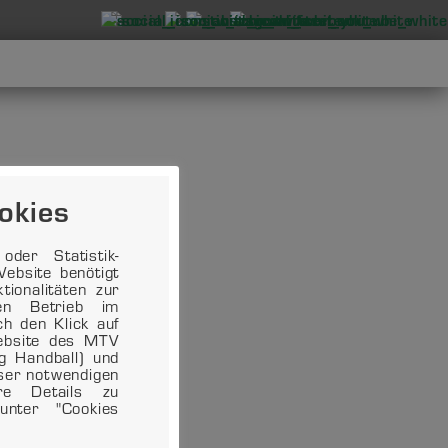
okies
der Statistik-
ebsite benötigt
ionalitäten zur
en Betrieb im
ch den Klick auf
Website des MTV
ng Handball) und
eser notwendigen
ere Details zu
unter "Cookies