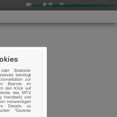
okies
der Statistik-
ebsite benötigt
ionalitäten zur
en Betrieb im
ch den Klick auf
Website des MTV
ng Handball) und
eser notwendigen
ere Details zu
unter "Cookies