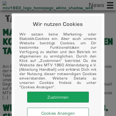
News
TAG:
19. FEBRUAR 2024
Wir nutzen Cookies
MANGELNDE
Wir setzen keine Marketing- oder
KOMMUNIKATION GEGEN DEN
Statistik-Cookies ein. Aber auch unsere
Website benötigt Cookies, um Dir
bestimmte Funktionalitäten zur
TABELLENFÜHRER
Verfügung zu stellen und den Betrieb im
allgemeinen zu ermöglichen. Durch den
Klick auf „Zustimmen“ betrittst Du die
Website des MTV 1860 Altlandsberg e.V.
Am Samstag den 17.02.2024 ging es in die dritte Runde
(Abteilung Handball) und erklärst Dich mit
der Kreisliga C-West. Zum Start trafen wir auf den
der Nutzung dieser notwendigen Cookies
Tabellenführer aus Grünheide.Nach einem guten Start
einverstanden. Weitere Details zu
unsererseits und einer ernüchternden Wurfquote der
unseren Cookies findest du unter
Gegner gelang es uns bis zu der 17. Spielminute ein Duell
"Cookies Anzeigen".
auf Augenhöhe zu gestalten (GSV 13:12
MTV).Anschließend gelang es den Gegnern aus Grünheide
Zustimmen
[…]
WEIBLICHE C-JUGEND MIT 3.
Cookies Anzeigen