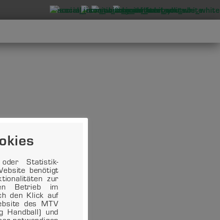
okies
der Statistik-
ebsite benötigt
ionalitäten zur
en Betrieb im
ch den Klick auf
Website des MTV
ng Handball) und
eser notwendigen