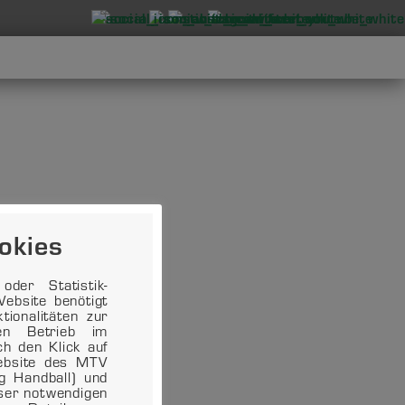
okies
der Statistik-
ebsite benötigt
ionalitäten zur
en Betrieb im
ch den Klick auf
Website des MTV
ng Handball) und
eser notwendigen