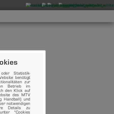
okies
der Statistik-
ebsite benötigt
ionalitäten zur
en Betrieb im
ch den Klick auf
Website des MTV
ng Handball) und
eser notwendigen
ere Details zu
unter "Cookies