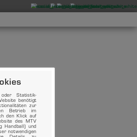
okies
der Statistik-
ebsite benötigt
ionalitäten zur
en Betrieb im
ch den Klick auf
Website des MTV
ng Handball) und
eser notwendigen
ere Details zu