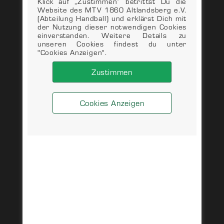
Klick auf „Zustimmen“ betrittst Du die
Website des MTV 1860 Altlandsberg e.V.
(Abteilung Handball) und erklärst Dich mit
der Nutzung dieser notwendigen Cookies
einverstanden. Weitere Details zu
unseren Cookies findest du unter
"Cookies Anzeigen".
Zustimmen
Cookies Anzeigen