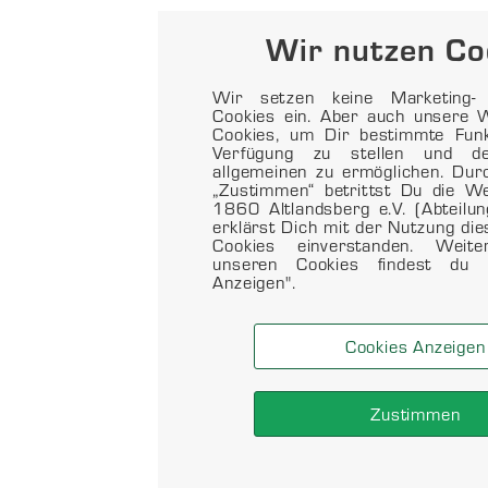
Wir nutzen Co
Wir setzen keine Marketing- o
Cookies ein. Aber auch unsere W
Cookies, um Dir bestimmte Funkt
Verfügung zu stellen und d
allgemeinen zu ermöglichen. Dur
„Zustimmen“ betrittst Du die 
1860 Altlandsberg e.V. (Abteilu
erklärst Dich mit der Nutzung di
Cookies einverstanden. Weit
unseren Cookies findest du 
Anzeigen".
Cookies Anzeigen
Zustimmen